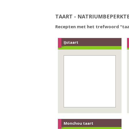
TAART - NATRIUMBEPERKT
Recepten met het trefwoord "taa
IJstaart
Monchou taart