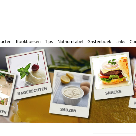
ducten
Kookboeken
Tips
Natriumtabel
Gastenboek
Links
Co