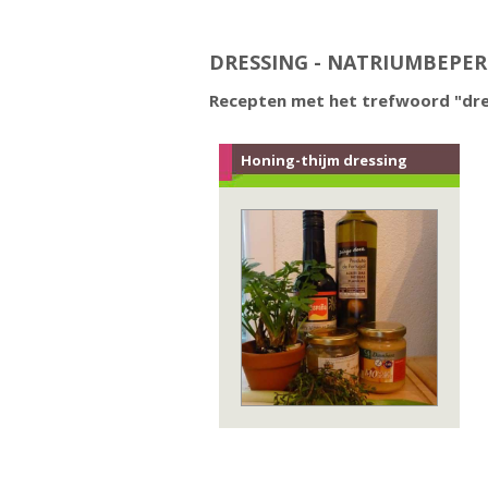
DRESSING - NATRIUMBEPE
Recepten met het trefwoord "dre
Honing-thijm dressing