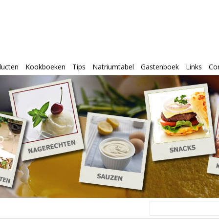
ducten
Kookboeken
Tips
Natriumtabel
Gastenboek
Links
Co