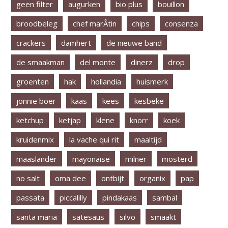
geen filter
augurken
bio plus
bouillon
broodbeleg
chef marÂ­tin
chips
consenza
crackers
damhert
de nieuwe band
de smaakman
del monte
dinerz
drop
groenten
hak
hollandia
huismerk
jonnie boer
kaas
kees
kesbeke
ketchup
ketjap
klene
knorr
koek
kruidenmix
la vache qui rit
maaltijd
maaslander
mayonaise
milner
mosterd
no salt
oma dee
ontbijt
organix
pap
passata
piccalilly
pindakaas
sambal
santa maria
satesaus
silvo
smaakt