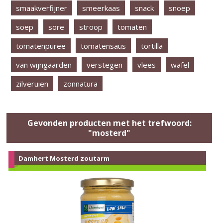
smaakverfijner
smeerkaas
snack
snoep
soep
sore
stroop
tomaten
tomatenpuree
tomatensaus
tortilla
van wijngaarden
verstegen
vlees
wafel
zilveruien
zonnatura
Gevonden producten met het trefwoord:
"mosterd"
Damhert Mosterd zoutarm