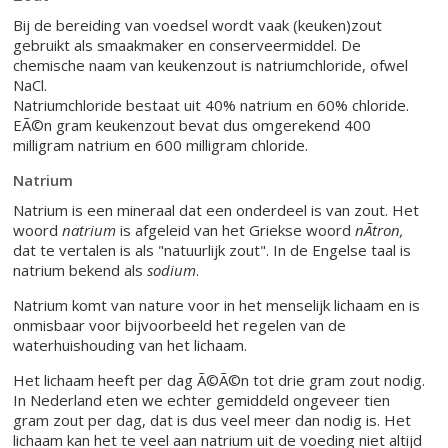
Bij de bereiding van voedsel wordt vaak (keuken)zout
gebruikt als smaakmaker en conserveermiddel. De
chemische naam van keukenzout is natriumchloride, ofwel
NaCl.
Natriumchloride bestaat uit 40% natrium en 60% chloride.
EÃ©n gram keukenzout bevat dus omgerekend 400
milligram natrium en 600 milligram chloride.
Natrium
Natrium is een mineraal dat een onderdeel is van zout. Het
woord
natrium
is afgeleid van het Griekse woord
nÃ­tron,
dat te vertalen is als "natuurlijk zout". In de Engelse taal is
natrium bekend als
sodium
.
Natrium komt van nature voor in het menselijk lichaam en is
onmisbaar voor bijvoorbeeld het regelen van de
waterhuishouding van het lichaam.
Het lichaam heeft per dag Ã©Ã©n tot drie gram zout nodig.
In Nederland eten we echter gemiddeld ongeveer tien
gram zout per dag, dat is dus veel meer dan nodig is. Het
lichaam kan het te veel aan natrium uit de voeding niet altijd