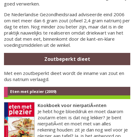
goed verwerken.
De Nederlandse Gezondheidsraad adviseerde eind 2006
om niet meer dan 6 gram zout (ofwel 2,4 gram natrium) per
dag te eten. Nog minder zou beter zijn, maar dat is in de
praktijk nauwelijks te realiseren omdat driekwart van het
zout dat men eet, binnenkomt door de kant-en-klare
voedingsmiddelen uit de winkel.
Zoutbeperkt dieet
Met een zoutbeperkt dieet wordt de inname van zout en
dus natrium verlaagd.
Eten met plezier (2009)
Kookboek voor nierpatiÃ«nten
Je hebt hoge bloeddruk en moet daarom
zoutarm eten: is dat nog lekker? Je bent
nierpatiÃ«nt en moet met van alles
rekening houden: zit je dan nog wel voor je
plezier aan tafel? Ja, is het antwoord op