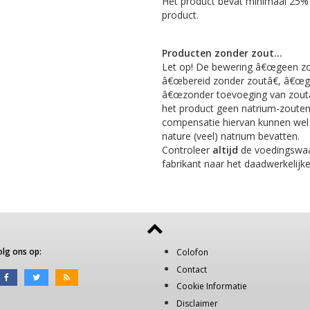
Het product bevat minimaal 25% 
product.
Producten zonder zout...
Let op! De bewering â€œgeen zo
â€œbereid zonder zoutâ€, â€œge
â€œzonder toevoeging van zoutâ€
het product geen natrium-zouten
compensatie hiervan kunnen wel 
nature (veel) natrium bevatten.
Controleer
altijd
de voedingswaar
fabrikant naar het daadwerkelijk
olg ons op:
Colofon
Contact
Cookie Informatie
Disclaimer