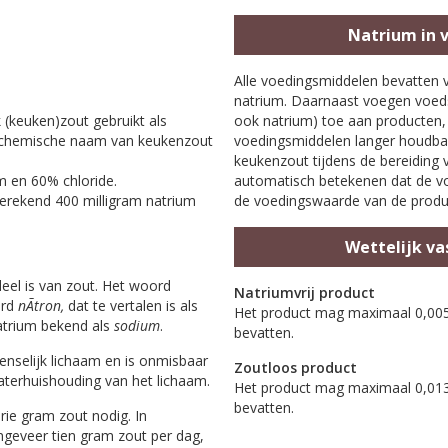
Natrium in 
Alle voedingsmiddelen bevatten 
natrium. Daarnaast voegen voed
 (keuken)zout gebruikt als
ook natrium) toe aan producten
 chemische naam van keukenzout
voedingsmiddelen langer houdba
keukenzout tijdens de bereiding 
m en 60% chloride.
automatisch betekenen dat de vo
rekend 400 milligram natrium
de voedingswaarde van de produ
Wettelijk v
eel is van zout. Het woord
Natriumvrij product
ord
nÃ­tron,
dat te vertalen is als
Het product mag maximaal 0,005
 natrium bekend als
sodium
.
bevatten.
nselijk lichaam en is onmisbaar
Zoutloos product
aterhuishouding van het lichaam.
Het product mag maximaal 0,013
bevatten.
ie gram zout nodig. In
geveer tien gram zout per dag,