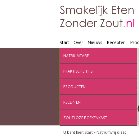
Start
Over
Nieuws
Recepten
Pro
NATRIUMTABEL
PRAKTISCHE TIPS
PRODUCTEN
RECEPTEN
ZOUTLOZE BOEKENKAST
U bent hier:
Start
»
Natriumvrij dieet