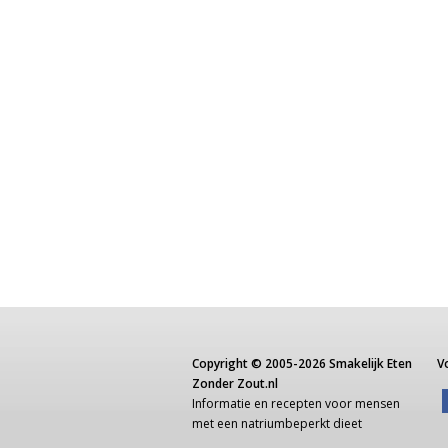
Copyright ©
2005-2026
Smakelijk Eten
V
Zonder Zout.nl
Informatie
en recepten voor
mensen
met een
natriumbeperkt dieet