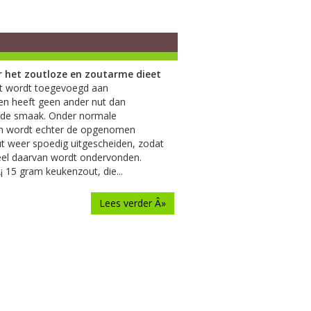
r het zoutloze en zoutarme dieet
t wordt toegevoegd aan
en heeft geen ander nut dan
n de smaak. Onder normale
n wordt echter de opgenomen
t weer spoedig uitgescheiden, zodat
eel daarvan wordt ondervonden.
¡ 15 gram keukenzout, die...
Lees verder Â»