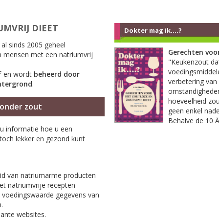
UMVRIJ DIEET
Dokter mag ik....?
 al sinds 2005 geheel
Gerechten voo
n mensen met een natriumvrij
"Keukenzout da
voedingsmiddel
f
en wordt
beheerd door
verbetering va
chtergrond
.
omstandighede
hoeveelheid zou
zonder zout
geen enkel nad
Behalve de 10 Ã
 u informatie hoe u een
 toch lekker en gezond kunt
eid van natriumarme producten
t natriumvrije recepten
e voedingswaarde gegevens van
.
sante websites.