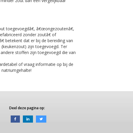
minder zout dan een vergelijkbaar
ut toegevoegdâ€, â€œongezoutenâ€,
fabriceerd zonder zoutâ€ of
 betekent dat er bij de bereiding van
 (keukenzout) zijn toegevoegd. Ter
andere stoffen zijn toegevoegd die van
detabel of vraag informatie op bij de
e natriumgehalte!
Deel deze pagina op: