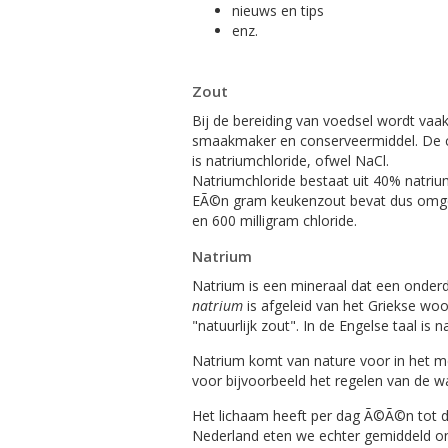
nieuws en tips
enz.
Zout
Bij de bereiding van voedsel wordt vaak
smaakmaker en conserveermiddel. De
is natriumchloride, ofwel NaCl.
Natriumchloride bestaat uit 40% natriu
EÃ©n gram keukenzout bevat dus omge
en 600 milligram chloride.
Natrium
Natrium is een mineraal dat een onderd
natrium
is afgeleid van het Griekse wo
"natuurlijk zout". In de Engelse taal is
Natrium komt van nature voor in het me
voor bijvoorbeeld het regelen van de w
Het lichaam heeft per dag Ã©Ã©n tot dr
Nederland eten we echter gemiddeld on