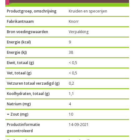
Productgroep, omschrijving
Kruiden en specerijen
Fabrikantnaam
Knorr
Bron voedingswaarden
Verpakking
Energie (kcal)
9
Energie (kJ)
38
Eiwit, totaal (g)
< 0,5
Vet, totaal (g)
< 0,5
Vetzuren totaal verzadigd (g)
0,2
Koolhydraten, totaal (g)
1,1
Natrium (mg)
4
= Zout (mg)
10
Productinformatie
14-09-2021
gecontroleerd