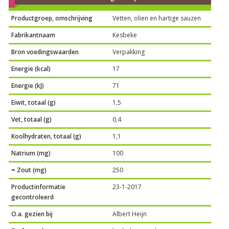
Productgroep, omschrijving
Vetten, olien en hartige sauzen
Fabrikantnaam
Kesbeke
Bron voedingswaarden
Verpakking
Energie (kcal)
17
Energie (kJ)
71
Eiwit, totaal (g)
1,5
Vet, totaal (g)
0,4
Koolhydraten, totaal (g)
1,1
Natrium (mg)
100
= Zout (mg)
250
Productinformatie
23-1-2017
gecontroleerd
O.a. gezien bij
Albert Heijn