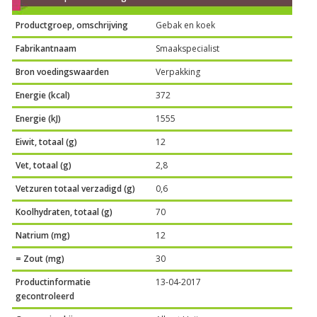
Productgroep, omschrijving
Gebak en koek
Fabrikantnaam
Smaakspecialist
Bron voedingswaarden
Verpakking
Energie (kcal)
372
Energie (kJ)
1555
Eiwit, totaal (g)
12
Vet, totaal (g)
2,8
Vetzuren totaal verzadigd (g)
0,6
Koolhydraten, totaal (g)
70
Natrium (mg)
12
= Zout (mg)
30
Productinformatie
13-04-2017
gecontroleerd