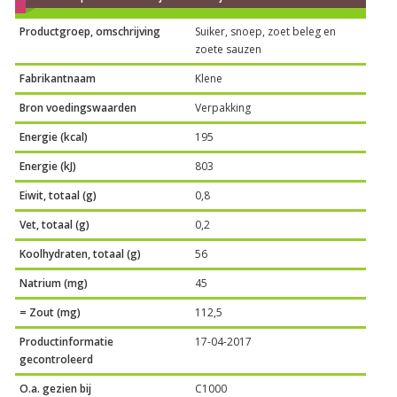
Productgroep, omschrijving
Suiker, snoep, zoet beleg en
zoete sauzen
Fabrikantnaam
Klene
Bron voedingswaarden
Verpakking
Energie (kcal)
195
Energie (kJ)
803
Eiwit, totaal (g)
0,8
Vet, totaal (g)
0,2
Koolhydraten, totaal (g)
56
Natrium (mg)
45
= Zout (mg)
112,5
Productinformatie
17-04-2017
gecontroleerd
O.a. gezien bij
C1000