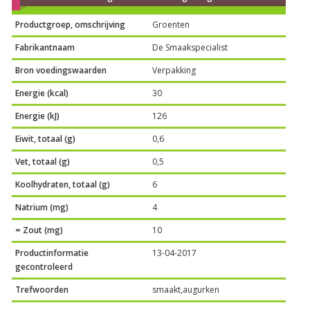
Productgroep, omschrijving
Groenten
Fabrikantnaam
De Smaakspecialist
Bron voedingswaarden
Verpakking
Energie (kcal)
30
Energie (kJ)
126
Eiwit, totaal (g)
0,6
Vet, totaal (g)
0,5
Koolhydraten, totaal (g)
6
Natrium (mg)
4
= Zout (mg)
10
Productinformatie
13-04-2017
gecontroleerd
Trefwoorden
smaakt,augurken