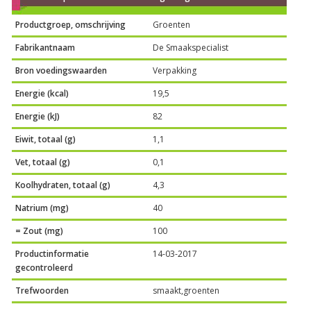
Productgroep, omschrijving
Groenten
Fabrikantnaam
De Smaakspecialist
Bron voedingswaarden
Verpakking
Energie (kcal)
19,5
Energie (kJ)
82
Eiwit, totaal (g)
1,1
Vet, totaal (g)
0,1
Koolhydraten, totaal (g)
4,3
Natrium (mg)
40
= Zout (mg)
100
Productinformatie
14-03-2017
gecontroleerd
Trefwoorden
smaakt,groenten