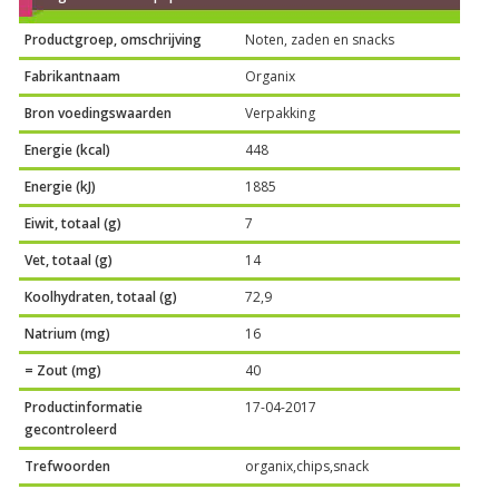
Productgroep, omschrijving
Noten, zaden en snacks
Fabrikantnaam
Organix
Bron voedingswaarden
Verpakking
Energie (kcal)
448
Energie (kJ)
1885
Eiwit, totaal (g)
7
Vet, totaal (g)
14
Koolhydraten, totaal (g)
72,9
Natrium (mg)
16
= Zout (mg)
40
Productinformatie
17-04-2017
gecontroleerd
Trefwoorden
organix,chips,snack