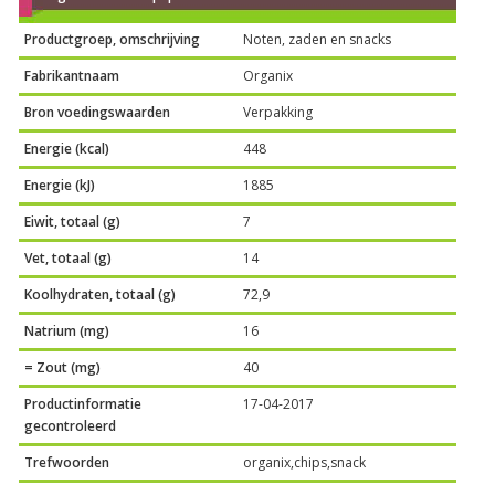
Productgroep, omschrijving
Noten, zaden en snacks
Fabrikantnaam
Organix
Bron voedingswaarden
Verpakking
Energie (kcal)
448
Energie (kJ)
1885
Eiwit, totaal (g)
7
Vet, totaal (g)
14
Koolhydraten, totaal (g)
72,9
Natrium (mg)
16
= Zout (mg)
40
Productinformatie
17-04-2017
gecontroleerd
Trefwoorden
organix,chips,snack