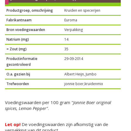
Productgroep, omschrijving
Kruiden en specerijen
Fabrikantnaam
Euroma
Bron voedingswaarden
Verpakking
Natrium (mg)
14
= Zout (mg)
35
Productinformatie
29-09-2014
gecontroleerd
O.a. gezien bij
Albert Heijn, Jumbo
Trefwoorden
jonnie boer,kruidenmix
Voedingswaarden per 100 gram
"Jonnie Boer original
spices, Lemon Pepper"
.
Let op!
De voedingswaarden zijn afkomstig van de
verpakking van dit product.