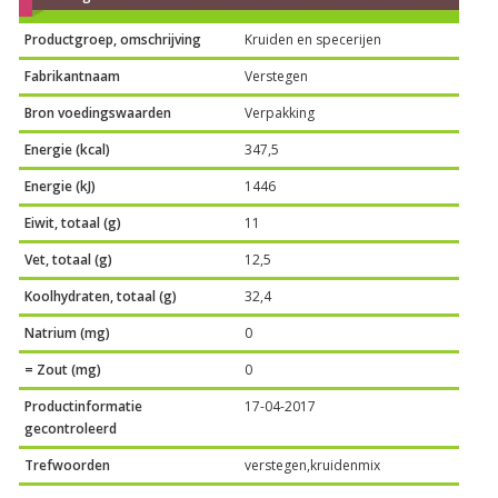
Productgroep, omschrijving
Kruiden en specerijen
Fabrikantnaam
Verstegen
Bron voedingswaarden
Verpakking
Energie (kcal)
347,5
Energie (kJ)
1446
Eiwit, totaal (g)
11
Vet, totaal (g)
12,5
Koolhydraten, totaal (g)
32,4
Natrium (mg)
0
= Zout (mg)
0
Productinformatie
17-04-2017
gecontroleerd
Trefwoorden
verstegen,kruidenmix