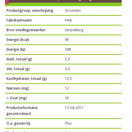
Productgroep, omschrijving
Groenten
Fabrikantnaam
HAK
Bron voedingswaarden
Verpakking
Energie (kcal)
95
Energie (kJ)
398
Eiwit, totaal (g)
5,9
Vet, totaal (g)
0,9
Koolhydraten, totaal (g)
12,5
Natrium (mg)
12
= Zout (mg)
30
Productinformatie
13-04-2017
gecontroleerd
O.a. gezien bij
Plus