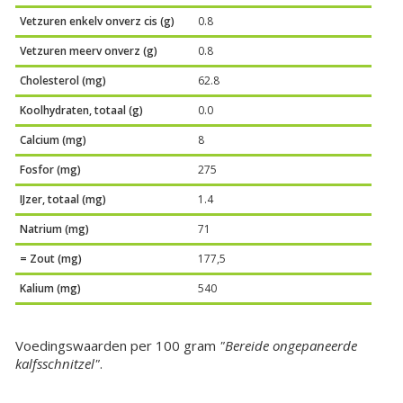
Vetzuren enkelv onverz cis (g)
0.8
Vetzuren meerv onverz (g)
0.8
Cholesterol (mg)
62.8
Koolhydraten, totaal (g)
0.0
Calcium (mg)
8
Fosfor (mg)
275
IJzer, totaal (mg)
1.4
Natrium (mg)
71
= Zout (mg)
177,5
Kalium (mg)
540
Voedingswaarden per 100 gram
"Bereide ongepaneerde
kalfsschnitzel"
.