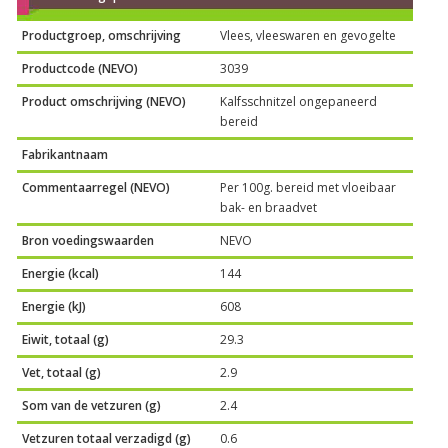
Productgroep, omschrijving
Vlees, vleeswaren en gevogelte
Productcode (NEVO)
3039
Product omschrijving (NEVO)
Kalfsschnitzel ongepaneerd
bereid
Fabrikantnaam
Commentaarregel (NEVO)
Per 100g. bereid met vloeibaar
bak- en braadvet
Bron voedingswaarden
NEVO
Energie (kcal)
144
Energie (kJ)
608
Eiwit, totaal (g)
29.3
Vet, totaal (g)
2.9
Som van de vetzuren (g)
2.4
Vetzuren totaal verzadigd (g)
0.6