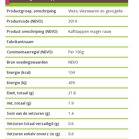
Productgroep, omschrijving
Vlees, vleeswaren en gevogelte
Productcode (NEVO)
3019
Product omschrijving (NEVO)
Kalfslappen mager rauw
Fabrikantnaam
Commentaarregel (NEVO)
Per 100g
Bron voedingswaarden
NEVO
Energie (kcal)
104
Energie (kJ)
439
Eiwit, totaal (g)
21.8
Vet, totaal (g)
1.9
Som van de vetzuren (g)
1.4
Vetzuren totaal verzadigd (g)
0.6
Vetzuren enkelv onverz cis (g)
0.6