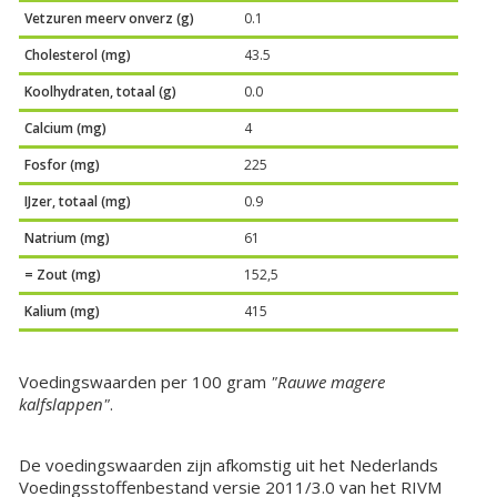
Vetzuren meerv onverz (g)
0.1
Cholesterol (mg)
43.5
Koolhydraten, totaal (g)
0.0
Calcium (mg)
4
Fosfor (mg)
225
IJzer, totaal (mg)
0.9
Natrium (mg)
61
= Zout (mg)
152,5
Kalium (mg)
415
Voedingswaarden per 100 gram
"Rauwe magere
kalfslappen"
.
De voedingswaarden zijn afkomstig uit het Nederlands
Voedingsstoffenbestand versie 2011/3.0 van het RIVM