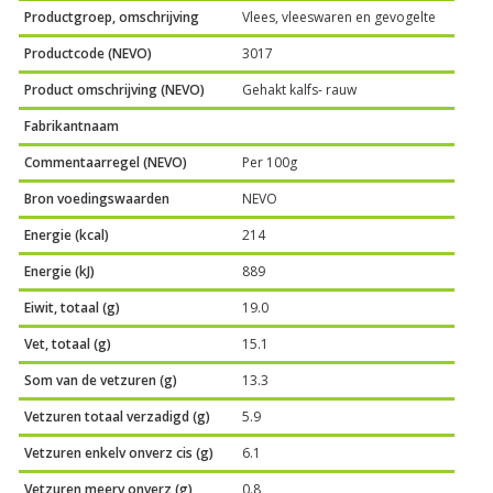
Productgroep, omschrijving
Vlees, vleeswaren en gevogelte
Productcode (NEVO)
3017
Product omschrijving (NEVO)
Gehakt kalfs- rauw
Fabrikantnaam
Commentaarregel (NEVO)
Per 100g
Bron voedingswaarden
NEVO
Energie (kcal)
214
Energie (kJ)
889
Eiwit, totaal (g)
19.0
Vet, totaal (g)
15.1
Som van de vetzuren (g)
13.3
Vetzuren totaal verzadigd (g)
5.9
Vetzuren enkelv onverz cis (g)
6.1
Vetzuren meerv onverz (g)
0.8