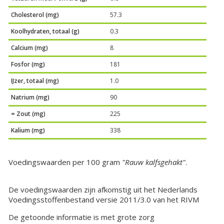
Cholesterol (mg)
57.3
Koolhydraten, totaal (g)
0.3
Calcium (mg)
8
Fosfor (mg)
181
IJzer, totaal (mg)
1.0
Natrium (mg)
90
= Zout (mg)
225
Kalium (mg)
338
Voedingswaarden per 100 gram
"Rauw kalfsgehakt"
.
De voedingswaarden zijn afkomstig uit het Nederlands
Voedingsstoffenbestand versie 2011/3.0 van het RIVM
De getoonde informatie is met grote zorg