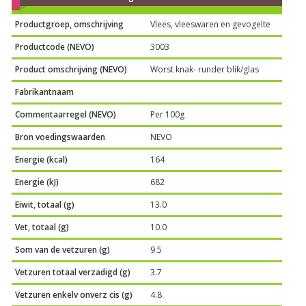
Productgroep, omschrijving
Vlees, vleeswaren en gevogelte
Productcode (NEVO)
3003
Product omschrijving (NEVO)
Worst knak- runder blik/glas
Fabrikantnaam
Commentaarregel (NEVO)
Per 100g
Bron voedingswaarden
NEVO
Energie (kcal)
164
Energie (kJ)
682
Eiwit, totaal (g)
13.0
Vet, totaal (g)
10.0
Som van de vetzuren (g)
9.5
Vetzuren totaal verzadigd (g)
3.7
Vetzuren enkelv onverz cis (g)
4.8