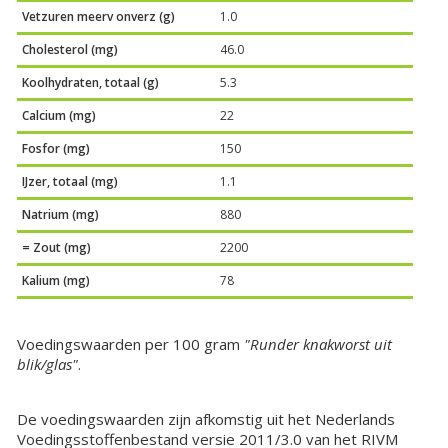
Vetzuren meerv onverz (g)
1.0
Cholesterol (mg)
46.0
Koolhydraten, totaal (g)
5.3
Calcium (mg)
22
Fosfor (mg)
150
IJzer, totaal (mg)
1.1
Natrium (mg)
880
= Zout (mg)
2200
Kalium (mg)
78
Voedingswaarden per 100 gram
"Runder knakworst uit
blik/glas"
.
De voedingswaarden zijn afkomstig uit het Nederlands
Voedingsstoffenbestand versie 2011/3.0 van het RIVM