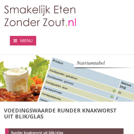
MENU
VOEDINGSWAARDE RUNDER KNAKWORST
UIT BLIK/GLAS
Runder knakworst uit blik/glas