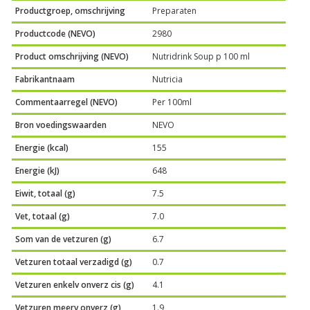
Productgroep, omschrijving
Preparaten
Productcode (NEVO)
2980
Product omschrijving (NEVO)
Nutridrink Soup p 100 ml
Fabrikantnaam
Nutricia
Commentaarregel (NEVO)
Per 100ml
Bron voedingswaarden
NEVO
Energie (kcal)
155
Energie (kJ)
648
Eiwit, totaal (g)
7.5
Vet, totaal (g)
7.0
Som van de vetzuren (g)
6.7
Vetzuren totaal verzadigd (g)
0.7
Vetzuren enkelv onverz cis (g)
4.1
Vetzuren meerv onverz (g)
1.9