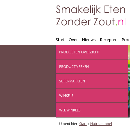
Start
Over
Nieuws
Recepten
Pro
PRODUCTEN OVERZICHT
PRODUCTMERKEN
SUPERMARKTEN
WINKELS
WEBWINKELS
U bent hier:
Start
»
Natriumtabel