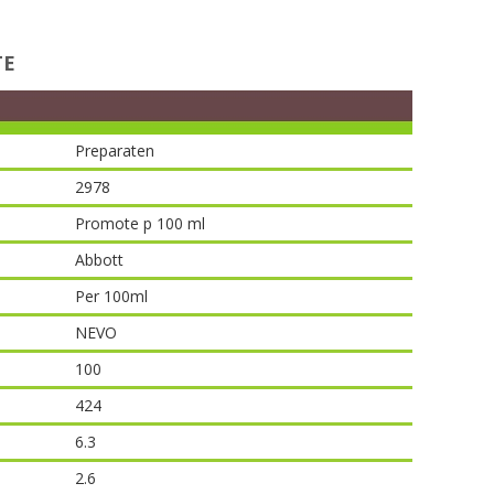
TE
Preparaten
2978
Promote p 100 ml
Abbott
Per 100ml
NEVO
100
424
6.3
2.6