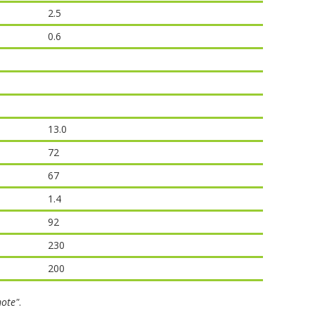
2.5
0.6
13.0
72
67
1.4
92
230
200
ote"
.