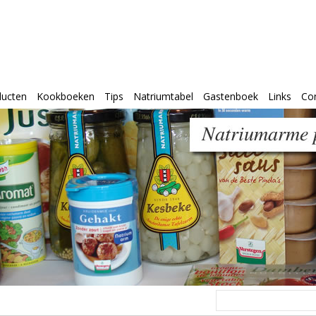
ducten
Kookboeken
Tips
Natriumtabel
Gastenboek
Links
Co