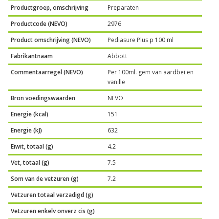
Productgroep, omschrijving
Preparaten
Productcode (NEVO)
2976
Product omschrijving (NEVO)
Pediasure Plus p 100 ml
Fabrikantnaam
Abbott
Commentaarregel (NEVO)
Per 100ml. gem van aardbei en
vanille
Bron voedingswaarden
NEVO
Energie (kcal)
151
Energie (kJ)
632
Eiwit, totaal (g)
4.2
Vet, totaal (g)
7.5
Som van de vetzuren (g)
7.2
Vetzuren totaal verzadigd (g)
Vetzuren enkelv onverz cis (g)