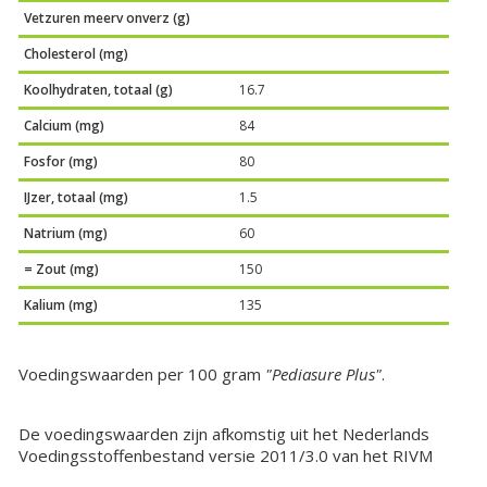
Vetzuren meerv onverz (g)
Cholesterol (mg)
Koolhydraten, totaal (g)
16.7
Calcium (mg)
84
Fosfor (mg)
80
IJzer, totaal (mg)
1.5
Natrium (mg)
60
= Zout (mg)
150
Kalium (mg)
135
Voedingswaarden per 100 gram
"Pediasure Plus"
.
De voedingswaarden zijn afkomstig uit het Nederlands
Voedingsstoffenbestand versie 2011/3.0 van het RIVM