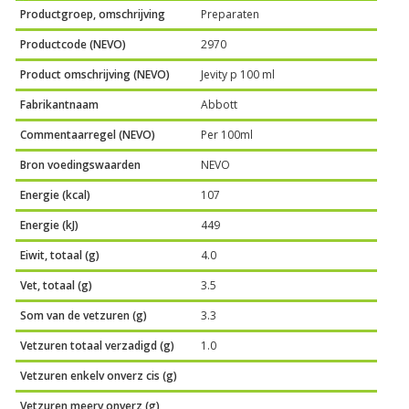
Productgroep, omschrijving
Preparaten
Productcode (NEVO)
2970
Product omschrijving (NEVO)
Jevity p 100 ml
Fabrikantnaam
Abbott
Commentaarregel (NEVO)
Per 100ml
Bron voedingswaarden
NEVO
Energie (kcal)
107
Energie (kJ)
449
Eiwit, totaal (g)
4.0
Vet, totaal (g)
3.5
Som van de vetzuren (g)
3.3
Vetzuren totaal verzadigd (g)
1.0
Vetzuren enkelv onverz cis (g)
Vetzuren meerv onverz (g)