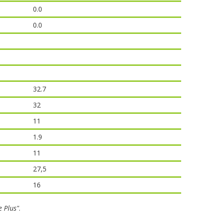
0.0
0.0
32.7
32
11
1.9
11
27,5
16
e Plus"
.