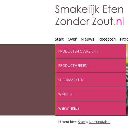
Start
Over
Nieuws
Recepten
Pro
PRODUCTEN OVERZICHT
PRODUCTMERKEN
SUPERMARKTEN
WINKELS
WEBWINKELS
U bent hier:
Start
»
Natriumtabel