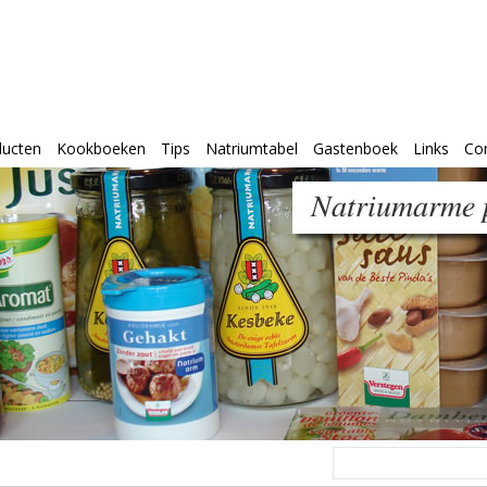
ducten
Kookboeken
Tips
Natriumtabel
Gastenboek
Links
Co