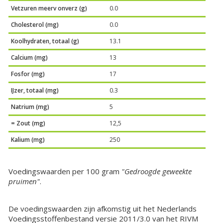
Vetzuren meerv onverz (g)
0.0
Cholesterol (mg)
0.0
Koolhydraten, totaal (g)
13.1
Calcium (mg)
13
Fosfor (mg)
17
IJzer, totaal (mg)
0.3
Natrium (mg)
5
= Zout (mg)
12,5
Kalium (mg)
250
Voedingswaarden per 100 gram
"Gedroogde geweekte
pruimen"
.
De voedingswaarden zijn afkomstig uit het Nederlands
Voedingsstoffenbestand versie 2011/3.0 van het RIVM