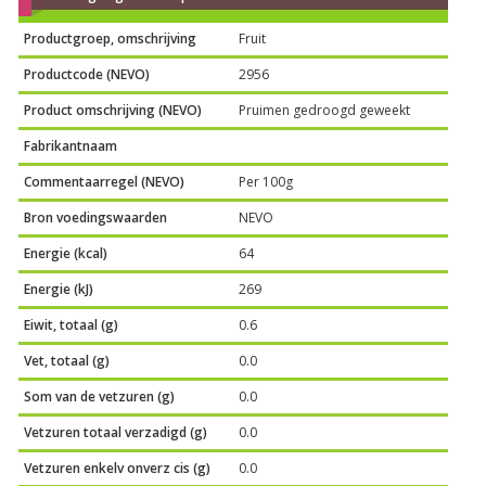
Productgroep, omschrijving
Fruit
Productcode (NEVO)
2956
Product omschrijving (NEVO)
Pruimen gedroogd geweekt
Fabrikantnaam
Commentaarregel (NEVO)
Per 100g
Bron voedingswaarden
NEVO
Energie (kcal)
64
Energie (kJ)
269
Eiwit, totaal (g)
0.6
Vet, totaal (g)
0.0
Som van de vetzuren (g)
0.0
Vetzuren totaal verzadigd (g)
0.0
Vetzuren enkelv onverz cis (g)
0.0