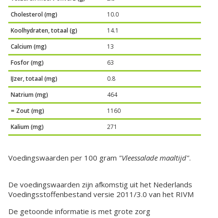
Cholesterol (mg)
10.0
Koolhydraten, totaal (g)
14.1
Calcium (mg)
13
Fosfor (mg)
63
IJzer, totaal (mg)
0.8
Natrium (mg)
464
= Zout (mg)
1160
Kalium (mg)
271
Voedingswaarden per 100 gram
"Vleessalade maaltijd"
.
De voedingswaarden zijn afkomstig uit het Nederlands
Voedingsstoffenbestand versie 2011/3.0 van het RIVM
De getoonde informatie is met grote zorg