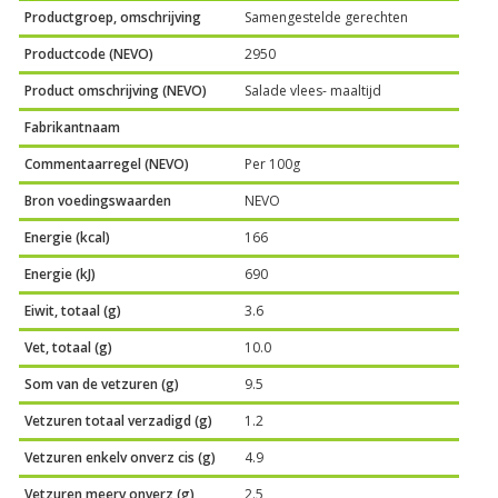
Productgroep, omschrijving
Samengestelde gerechten
Productcode (NEVO)
2950
Product omschrijving (NEVO)
Salade vlees- maaltijd
Fabrikantnaam
Commentaarregel (NEVO)
Per 100g
Bron voedingswaarden
NEVO
Energie (kcal)
166
Energie (kJ)
690
Eiwit, totaal (g)
3.6
Vet, totaal (g)
10.0
Som van de vetzuren (g)
9.5
Vetzuren totaal verzadigd (g)
1.2
Vetzuren enkelv onverz cis (g)
4.9
Vetzuren meerv onverz (g)
2.5