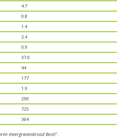
4.7
0.8
1.4
2.4
0.9
37.0
44
177
1.9
290
725
364
oren meergranenbrood Becel"
.