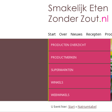
Start
Over
Nieuws
Recepten
Pro
PRODUCTEN OVERZICHT
PRODUCTMERKEN
SUPERMARKTEN
WINKELS
WEBWINKELS
U bent hier:
Start
»
Natriumtabel