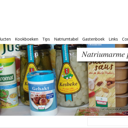
ducten
Kookboeken
Tips
Natriumtabel
Gastenboek
Links
Co