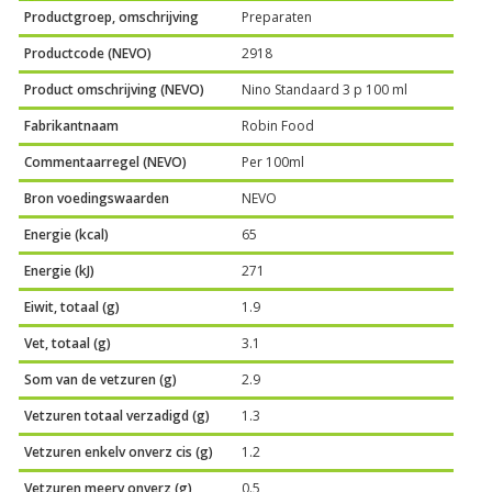
Productgroep, omschrijving
Preparaten
Productcode (NEVO)
2918
Product omschrijving (NEVO)
Nino Standaard 3 p 100 ml
Fabrikantnaam
Robin Food
Commentaarregel (NEVO)
Per 100ml
Bron voedingswaarden
NEVO
Energie (kcal)
65
Energie (kJ)
271
Eiwit, totaal (g)
1.9
Vet, totaal (g)
3.1
Som van de vetzuren (g)
2.9
Vetzuren totaal verzadigd (g)
1.3
Vetzuren enkelv onverz cis (g)
1.2
Vetzuren meerv onverz (g)
0.5