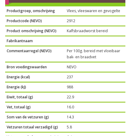
Productgroep, omschrijving
Vlees, vleeswaren en gevogelte
Productcode (NEVO)
2912
Product omschrijving (NEVO)
Kalfsbraadworst bereid
Fabrikantnaam
Commentaarregel (NEVO)
Per 100g. bereid met vloeibaar
bak- en braadvet
Bron voedingswaarden
NEVO
Energie (kcal)
237
Energie (kJ)
988
Eiwit, totaal (g)
22.9
Vet, totaal (g)
16.0
Som van de vetzuren (g)
14.3
Vetzuren totaal verzadigd (g)
5.8