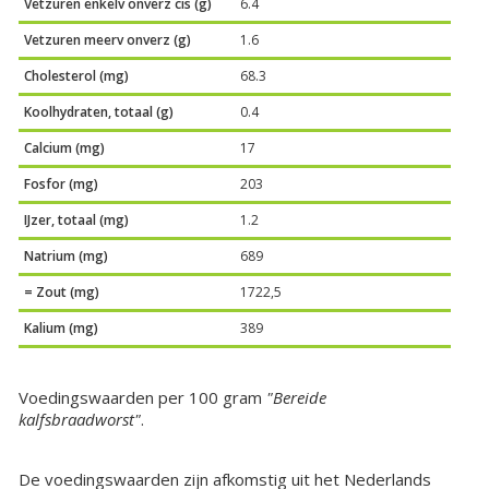
Vetzuren enkelv onverz cis (g)
6.4
Vetzuren meerv onverz (g)
1.6
Cholesterol (mg)
68.3
Koolhydraten, totaal (g)
0.4
Calcium (mg)
17
Fosfor (mg)
203
IJzer, totaal (mg)
1.2
Natrium (mg)
689
= Zout (mg)
1722,5
Kalium (mg)
389
Voedingswaarden per 100 gram
"Bereide
kalfsbraadworst"
.
De voedingswaarden zijn afkomstig uit het Nederlands