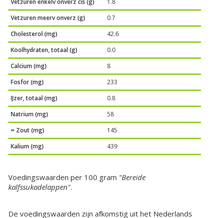
Vetzuren enkelv onverz cis (g)
1.8
Vetzuren meerv onverz (g)
0.7
Cholesterol (mg)
42.6
Koolhydraten, totaal (g)
0.0
Calcium (mg)
8
Fosfor (mg)
233
IJzer, totaal (mg)
0.8
Natrium (mg)
58
= Zout (mg)
145
Kalium (mg)
439
Voedingswaarden per 100 gram
"Bereide
kalfssukadelappen"
.
De voedingswaarden zijn afkomstig uit het Nederlands