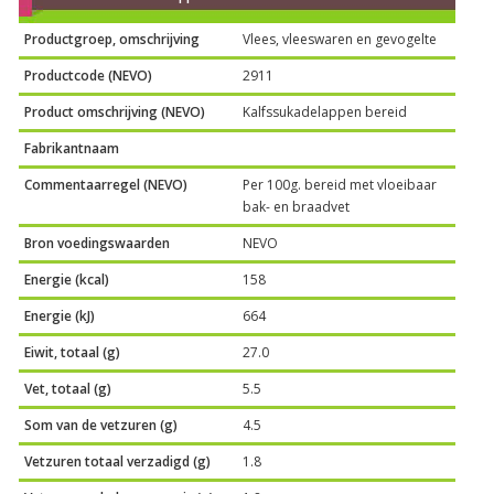
Productgroep, omschrijving
Vlees, vleeswaren en gevogelte
Productcode (NEVO)
2911
Product omschrijving (NEVO)
Kalfssukadelappen bereid
Fabrikantnaam
Commentaarregel (NEVO)
Per 100g. bereid met vloeibaar
bak- en braadvet
Bron voedingswaarden
NEVO
Energie (kcal)
158
Energie (kJ)
664
Eiwit, totaal (g)
27.0
Vet, totaal (g)
5.5
Som van de vetzuren (g)
4.5
Vetzuren totaal verzadigd (g)
1.8