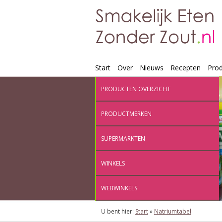
Start
Over
Nieuws
Recepten
Pro
PRODUCTEN OVERZICHT
PRODUCTMERKEN
SUPERMARKTEN
WINKELS
WEBWINKELS
U bent hier:
Start
»
Natriumtabel