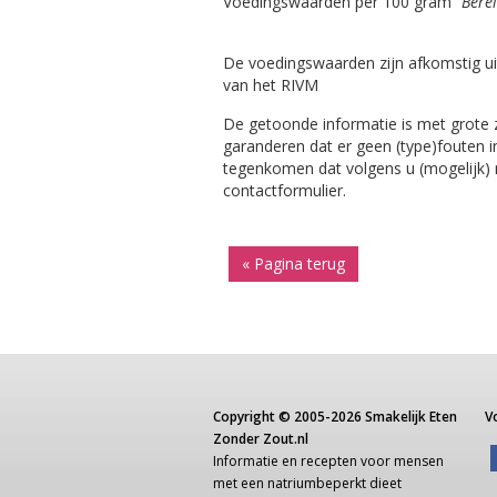
Voedingswaarden per 100 gram
"Bere
De voedingswaarden zijn afkomstig ui
van het RIVM
De getoonde informatie is met grote
garanderen dat er geen (type)fouten i
tegenkomen dat volgens u (mogelijk) ni
contactformulier.
« Pagina terug
Copyright ©
2005-2026
Smakelijk Eten
V
Zonder Zout.nl
Informatie
en recepten voor
mensen
met een
natriumbeperkt dieet