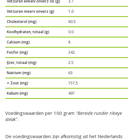
Vetzuren enkelv onverz cis (g)
3.7
Vetzuren meerv onverz (g)
1.0
Cholesterol (mg)
60.5
Koolhydraten, totaal (g)
0.0
Calcium (mg)
8
Fosfor (mg)
242
IJzer, totaal (mg)
2.5
Natrium (mg)
63
= Zout (mg)
157,5
Kalium (mg)
497
Voedingswaarden per 100 gram
"Bereide runder ribeye
steak"
.
De voedingswaarden zijn afkomstig uit het Nederlands