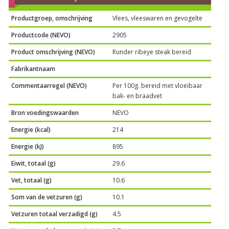
Productgroep, omschrijving
Vlees, vleeswaren en gevogelte
Productcode (NEVO)
2905
Product omschrijving (NEVO)
Runder ribeye steak bereid
Fabrikantnaam
Commentaarregel (NEVO)
Per 100g. bereid met vloeibaar
bak- en braadvet
Bron voedingswaarden
NEVO
Energie (kcal)
214
Energie (kJ)
895
Eiwit, totaal (g)
29.6
Vet, totaal (g)
10.6
Som van de vetzuren (g)
10.1
Vetzuren totaal verzadigd (g)
4.5