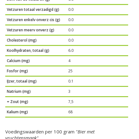
Vetzuren totaal verzadigd (g)
0.0
Vetzuren enkelv onverz cis (g)
0.0
Vetzuren meerv onverz (g)
0.0
Cholesterol (mg)
0.0
Koolhydraten, totaal (g)
6.0
Calcium (mg)
4
Fosfor (mg)
25
IJzer, totaal (mg)
0.1
Natrium (mg)
3
= Zout (mg)
7,5
Kalium (mg)
68
Voedingswaarden per 100 gram
"Bier met
vruchtensmaak"
.