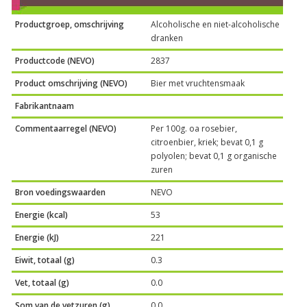
Productgroep, omschrijving
Alcoholische en niet-alcoholische
dranken
Productcode (NEVO)
2837
Product omschrijving (NEVO)
Bier met vruchtensmaak
Fabrikantnaam
Commentaarregel (NEVO)
Per 100g. oa rosebier,
citroenbier, kriek; bevat 0,1 g
polyolen; bevat 0,1 g organische
zuren
Bron voedingswaarden
NEVO
Energie (kcal)
53
Energie (kJ)
221
Eiwit, totaal (g)
0.3
Vet, totaal (g)
0.0
Som van de vetzuren (g)
0.0