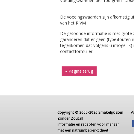
Voedingswaarden per 100 gram
"Onbe
De voedingswaarden zijn afkomstig ui
van het RIVM
De getoonde informatie is met grote
garanderen dat er geen (type)fouten i
tegenkomen dat volgens u (mogelijk) ni
contactformulier.
« Pagina terug
Copyright ©
2005-2026
Smakelijk Eten
V
Zonder Zout.nl
Informatie
en recepten voor
mensen
met een
natriumbeperkt dieet