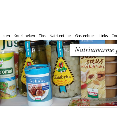
ducten
Kookboeken
Tips
Natriumtabel
Gastenboek
Links
Co