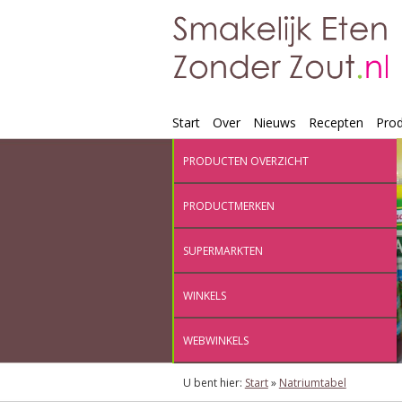
Start
Over
Nieuws
Recepten
Pro
PRODUCTEN OVERZICHT
PRODUCTMERKEN
SUPERMARKTEN
WINKELS
WEBWINKELS
U bent hier:
Start
»
Natriumtabel