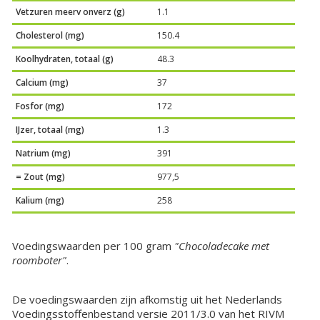
Vetzuren meerv onverz (g)
1.1
Cholesterol (mg)
150.4
Koolhydraten, totaal (g)
48.3
Calcium (mg)
37
Fosfor (mg)
172
IJzer, totaal (mg)
1.3
Natrium (mg)
391
= Zout (mg)
977,5
Kalium (mg)
258
Voedingswaarden per 100 gram
"Chocoladecake met
roomboter"
.
De voedingswaarden zijn afkomstig uit het Nederlands
Voedingsstoffenbestand versie 2011/3.0 van het RIVM