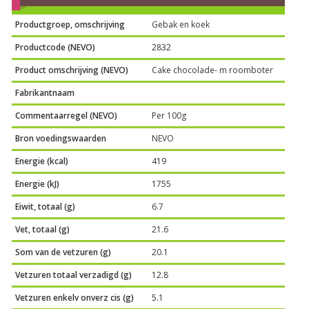
Productgroep, omschrijving
Gebak en koek
Productcode (NEVO)
2832
Product omschrijving (NEVO)
Cake chocolade- m roomboter
Fabrikantnaam
Commentaarregel (NEVO)
Per 100g
Bron voedingswaarden
NEVO
Energie (kcal)
419
Energie (kJ)
1755
Eiwit, totaal (g)
6.7
Vet, totaal (g)
21.6
Som van de vetzuren (g)
20.1
Vetzuren totaal verzadigd (g)
12.8
Vetzuren enkelv onverz cis (g)
5.1