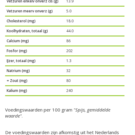
Vetzuren enkelv onverz cis (g)
13.9
Vetzuren meerv onverz (g)
5.0
Cholesterol (mg)
18.0
Koolhydraten, totaal (g)
44.0
Calcium (mg)
86
Fosfor (mg)
202
IJzer, totaal (mg)
1.3
Natrium (mg)
32
= Zout (mg)
80
Kalium (mg)
240
Voedingswaarden per 100 gram
"Spijs, gemiddelde
waarde"
.
De voedingswaarden zijn afkomstig uit het Nederlands