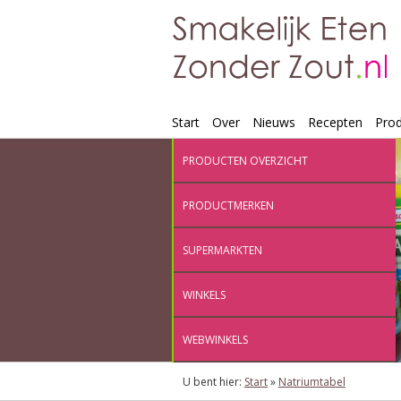
Start
Over
Nieuws
Recepten
Pro
PRODUCTEN OVERZICHT
PRODUCTMERKEN
SUPERMARKTEN
WINKELS
WEBWINKELS
U bent hier:
Start
»
Natriumtabel