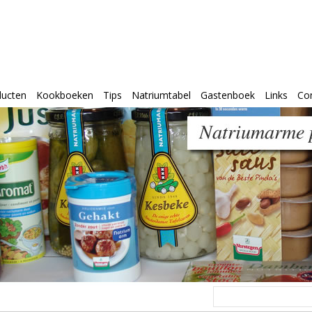
ducten
Kookboeken
Tips
Natriumtabel
Gastenboek
Links
Co