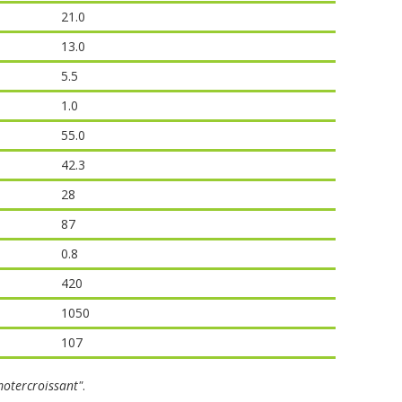
21.0
13.0
5.5
1.0
55.0
42.3
28
87
0.8
420
1050
107
otercroissant"
.