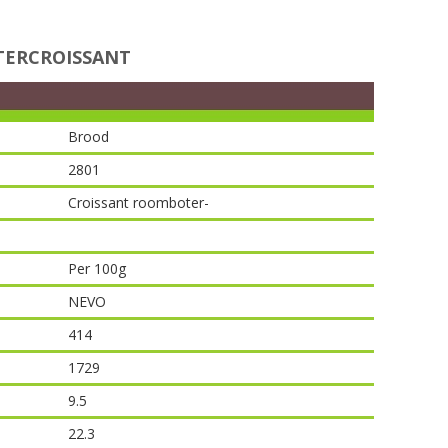
ERCROISSANT
Brood
2801
Croissant roomboter-
Per 100g
NEVO
414
1729
9.5
22.3