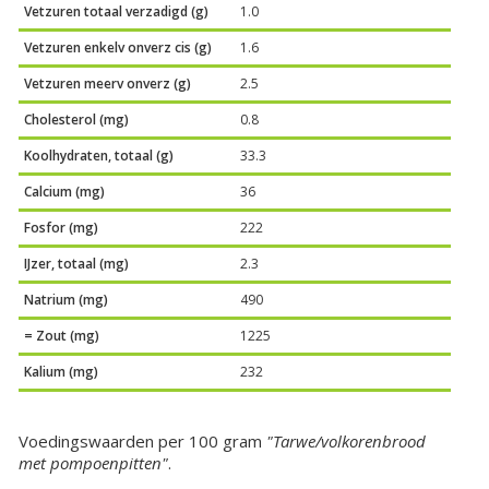
Vetzuren totaal verzadigd (g)
1.0
Vetzuren enkelv onverz cis (g)
1.6
Vetzuren meerv onverz (g)
2.5
Cholesterol (mg)
0.8
Koolhydraten, totaal (g)
33.3
Calcium (mg)
36
Fosfor (mg)
222
IJzer, totaal (mg)
2.3
Natrium (mg)
490
= Zout (mg)
1225
Kalium (mg)
232
Voedingswaarden per 100 gram
"Tarwe/volkorenbrood
met pompoenpitten"
.