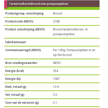
Tarwe/volkorenbrood met pompoenpitten
Productgroep, omschrijving
Brood
Productcode (NEVO)
2786
Product omschrijving (NEVO)
Brood tarwe/volkoren- m
pompoenpitten
Fabrikantnaam
Commentaarregel (NEVO)
Per 100g. Pompoenpitten in en
op het brood
Bron voedingswaarden
NEVO
Energie (kcal)
254
Energie (kJ)
1067
Eiwit, totaal (g)
13.9
Vet, totaal (g)
5.5
Som van de vetzuren (g)
5.1