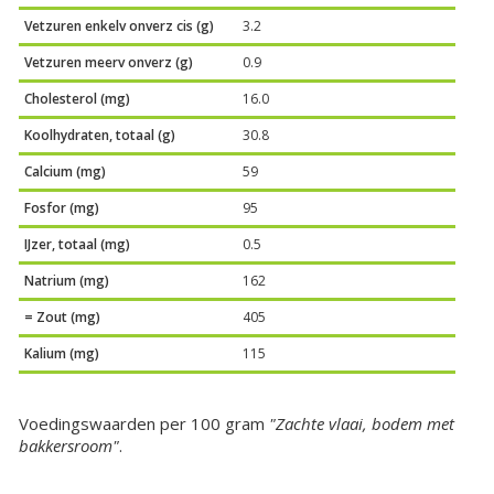
Vetzuren enkelv onverz cis (g)
3.2
Vetzuren meerv onverz (g)
0.9
Cholesterol (mg)
16.0
Koolhydraten, totaal (g)
30.8
Calcium (mg)
59
Fosfor (mg)
95
IJzer, totaal (mg)
0.5
Natrium (mg)
162
= Zout (mg)
405
Kalium (mg)
115
Voedingswaarden per 100 gram
"Zachte vlaai, bodem met
bakkersroom"
.