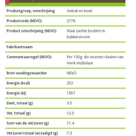
Productgroep, omschrijving
Gebak en koek
Productcode (NEVO)
2778
Product omschrijving (NEVO)
Vlaai zachte bodem m
bakkersroom
Fabrikantnaam
Commentaarregel (NEVO)
Per 100g. div soorten vlaaien van
merk multivlaai
Bron voedingswaarden
NEVO
Energie (kcal)
252
Energie (kJ)
1057
Eiwit, totaal (g)
3.5
Vet, totaal (g)
12.5
Som van de vetzuren (g)
11.4
Vetzuren totaal verzadigd (g)
7.3