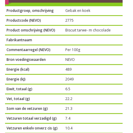
Productgroep, omschrijving
Gebak en koek
Productcode (NEVO)
2775
Product omschrijving (NEVO)
Biscuit tarwe- m chocolade
Fabrikantnaam
Commentaarregel (NEVO)
Per 100g
Bron voedingswaarden
NEVO
Energie (kcal)
489
Energie (kJ)
2049
Eiwit, totaal (g)
6.5
Vet, totaal (g)
22.2
Som van de vetzuren (g)
21.3
Vetzuren totaal verzadigd (g)
7.4
Vetzuren enkelv onverz cis (g)
10.4