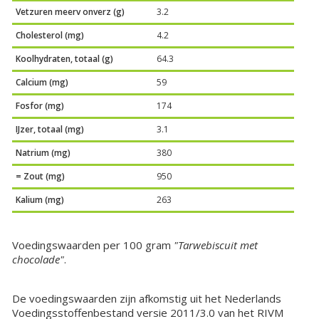
Vetzuren meerv onverz (g)
3.2
Cholesterol (mg)
4.2
Koolhydraten, totaal (g)
64.3
Calcium (mg)
59
Fosfor (mg)
174
IJzer, totaal (mg)
3.1
Natrium (mg)
380
= Zout (mg)
950
Kalium (mg)
263
Voedingswaarden per 100 gram
"Tarwebiscuit met
chocolade"
.
De voedingswaarden zijn afkomstig uit het Nederlands
Voedingsstoffenbestand versie 2011/3.0 van het RIVM