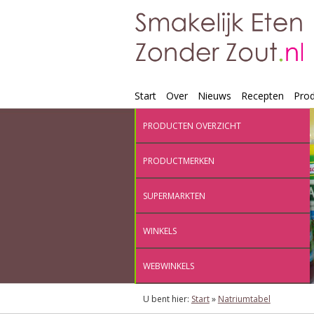
Start
Over
Nieuws
Recepten
Pro
PRODUCTEN OVERZICHT
PRODUCTMERKEN
SUPERMARKTEN
WINKELS
WEBWINKELS
U bent hier:
Start
»
Natriumtabel