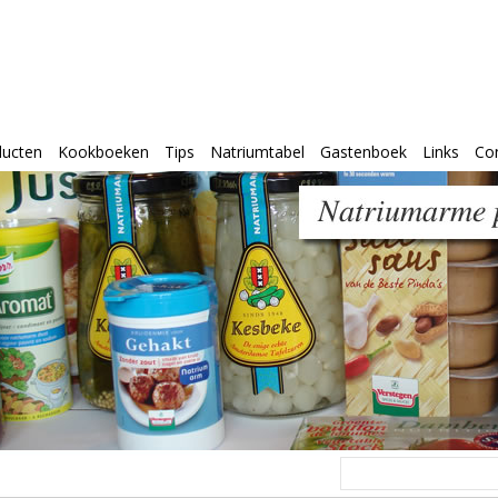
ducten
Kookboeken
Tips
Natriumtabel
Gastenboek
Links
Co