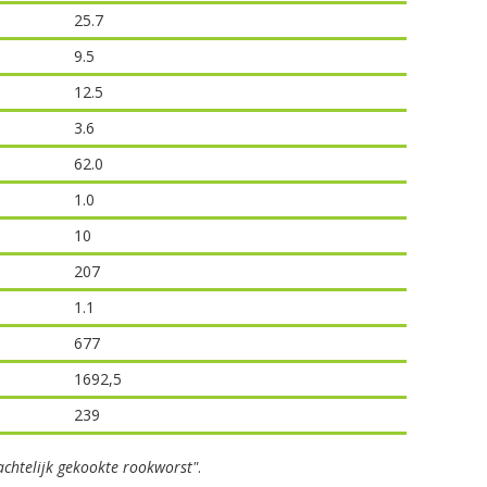
25.7
9.5
12.5
3.6
62.0
1.0
10
207
1.1
677
1692,5
239
chtelijk gekookte rookworst"
.