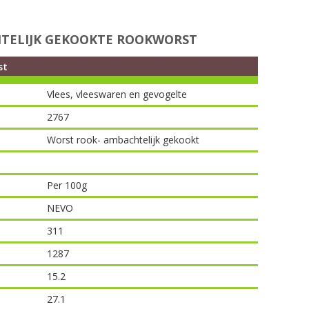
TELIJK GEKOOKTE ROOKWORST
st
Vlees, vleeswaren en gevogelte
2767
Worst rook- ambachtelijk gekookt
Per 100g
NEVO
311
1287
15.2
27.1