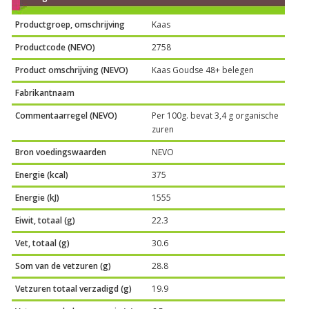
Productgroep, omschrijving
Kaas
Productcode (NEVO)
2758
Product omschrijving (NEVO)
Kaas Goudse 48+ belegen
Fabrikantnaam
Commentaarregel (NEVO)
Per 100g. bevat 3,4 g organische
zuren
Bron voedingswaarden
NEVO
Energie (kcal)
375
Energie (kJ)
1555
Eiwit, totaal (g)
22.3
Vet, totaal (g)
30.6
Som van de vetzuren (g)
28.8
Vetzuren totaal verzadigd (g)
19.9