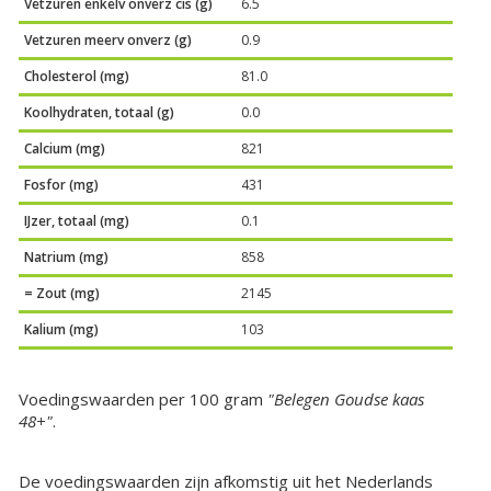
Vetzuren enkelv onverz cis (g)
6.5
Vetzuren meerv onverz (g)
0.9
Cholesterol (mg)
81.0
Koolhydraten, totaal (g)
0.0
Calcium (mg)
821
Fosfor (mg)
431
IJzer, totaal (mg)
0.1
Natrium (mg)
858
= Zout (mg)
2145
Kalium (mg)
103
Voedingswaarden per 100 gram
"Belegen Goudse kaas
48+"
.
De voedingswaarden zijn afkomstig uit het Nederlands