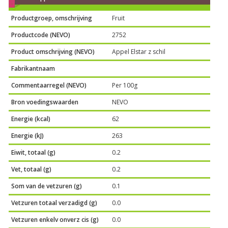
Productgroep, omschrijving
Fruit
Productcode (NEVO)
2752
Product omschrijving (NEVO)
Appel Elstar z schil
Fabrikantnaam
Commentaarregel (NEVO)
Per 100g
Bron voedingswaarden
NEVO
Energie (kcal)
62
Energie (kJ)
263
Eiwit, totaal (g)
0.2
Vet, totaal (g)
0.2
Som van de vetzuren (g)
0.1
Vetzuren totaal verzadigd (g)
0.0
Vetzuren enkelv onverz cis (g)
0.0