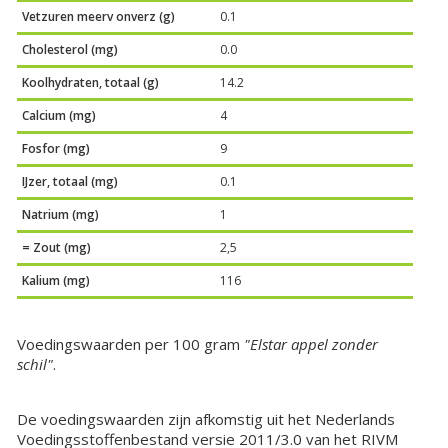
Vetzuren meerv onverz (g)
0.1
Cholesterol (mg)
0.0
Koolhydraten, totaal (g)
14.2
Calcium (mg)
4
Fosfor (mg)
9
IJzer, totaal (mg)
0.1
Natrium (mg)
1
= Zout (mg)
2,5
Kalium (mg)
116
Voedingswaarden per 100 gram
"Elstar appel zonder
schil"
.
De voedingswaarden zijn afkomstig uit het Nederlands
Voedingsstoffenbestand versie 2011/3.0 van het RIVM