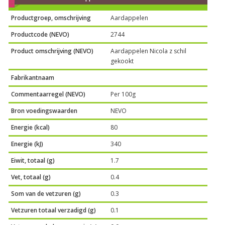
Productgroep, omschrijving
Aardappelen
Productcode (NEVO)
2744
Product omschrijving (NEVO)
Aardappelen Nicola z schil
gekookt
Fabrikantnaam
Commentaarregel (NEVO)
Per 100g
Bron voedingswaarden
NEVO
Energie (kcal)
80
Energie (kJ)
340
Eiwit, totaal (g)
1.7
Vet, totaal (g)
0.4
Som van de vetzuren (g)
0.3
Vetzuren totaal verzadigd (g)
0.1