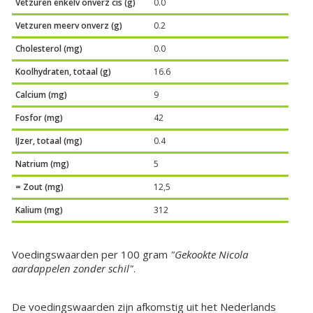
Vetzuren enkelv onverz cis (g)
0.0
Vetzuren meerv onverz (g)
0.2
Cholesterol (mg)
0.0
Koolhydraten, totaal (g)
16.6
Calcium (mg)
9
Fosfor (mg)
42
IJzer, totaal (mg)
0.4
Natrium (mg)
5
= Zout (mg)
12,5
Kalium (mg)
312
Voedingswaarden per 100 gram
"Gekookte Nicola
aardappelen zonder schil"
.
De voedingswaarden zijn afkomstig uit het Nederlands