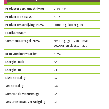
Productgroep, omschrijving
Groenten
Productcode (NEVO)
2735
Product omschrijving (NEVO)
Tomaat gekookt gem
Fabrikantnaam
Commentaarregel (NEVO)
Per 100g. gem van tomaat
gewoon en vleestomaat
Bron voedingswaarden
NEVO
Energie (kcal)
22
Energie (kJ)
94
Eiwit, totaal (g)
0.7
Vet, totaal (g)
0.6
Som van de vetzuren (g)
0.5
Vetzuren totaal verzadigd (g)
0.1