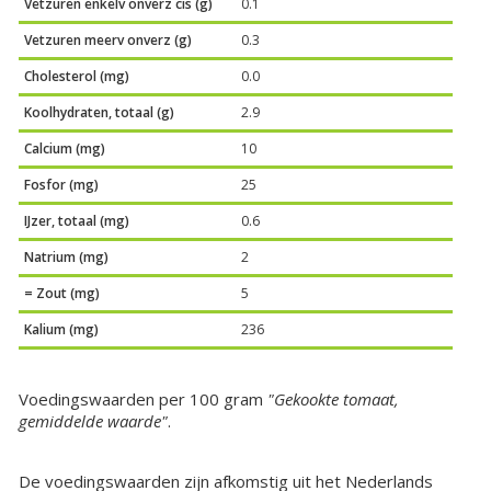
Vetzuren enkelv onverz cis (g)
0.1
Vetzuren meerv onverz (g)
0.3
Cholesterol (mg)
0.0
Koolhydraten, totaal (g)
2.9
Calcium (mg)
10
Fosfor (mg)
25
IJzer, totaal (mg)
0.6
Natrium (mg)
2
= Zout (mg)
5
Kalium (mg)
236
Voedingswaarden per 100 gram
"Gekookte tomaat,
gemiddelde waarde"
.
De voedingswaarden zijn afkomstig uit het Nederlands