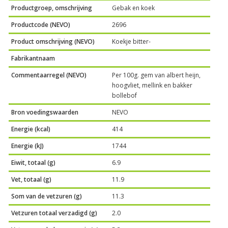
Productgroep, omschrijving
Gebak en koek
Productcode (NEVO)
2696
Product omschrijving (NEVO)
Koekje bitter-
Fabrikantnaam
Commentaarregel (NEVO)
Per 100g. gem van albert heijn,
hoogvliet, mellink en bakker
bollebof
Bron voedingswaarden
NEVO
Energie (kcal)
414
Energie (kJ)
1744
Eiwit, totaal (g)
6.9
Vet, totaal (g)
11.9
Som van de vetzuren (g)
11.3
Vetzuren totaal verzadigd (g)
2.0