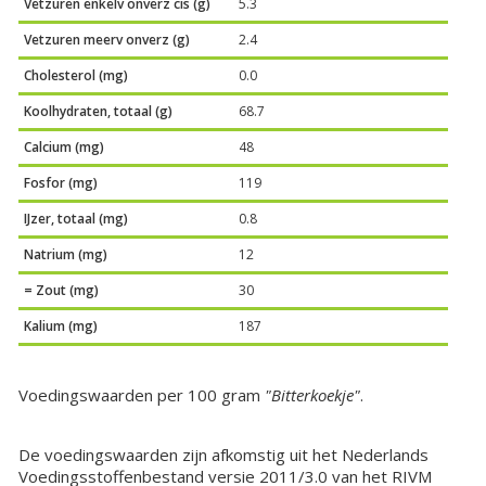
Vetzuren enkelv onverz cis (g)
5.3
Vetzuren meerv onverz (g)
2.4
Cholesterol (mg)
0.0
Koolhydraten, totaal (g)
68.7
Calcium (mg)
48
Fosfor (mg)
119
IJzer, totaal (mg)
0.8
Natrium (mg)
12
= Zout (mg)
30
Kalium (mg)
187
Voedingswaarden per 100 gram
"Bitterkoekje"
.
De voedingswaarden zijn afkomstig uit het Nederlands
Voedingsstoffenbestand versie 2011/3.0 van het RIVM