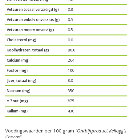
Vetzuren totaal verzadigd (g)
0.8
Vetzuren enkelv onverz cis (g)
0.5
Vetzuren meerv onverz (g)
0.5
Cholesterol (mg)
0.0
Koolhydraten, totaal (g)
80.0
Calcium (mg)
264
Fosfor (mg)
100
IJzer, totaal (mg)
8.0
Natrium (mg)
350
= Zout (mg)
875
Kalium (mg)
430
Voedingswaarden per 100 gram
"Ontbijtproduct Kellogg's
Chocos"
.