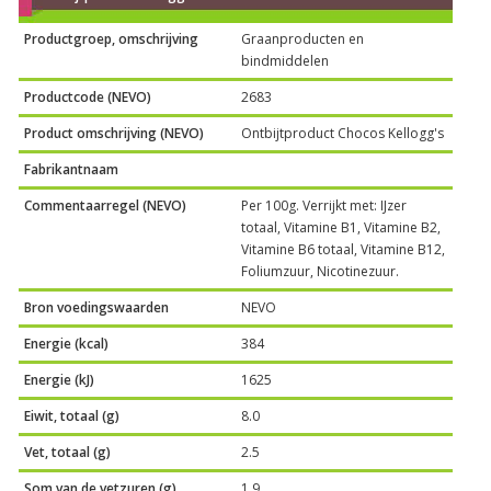
Productgroep, omschrijving
Graanproducten en
bindmiddelen
Productcode (NEVO)
2683
Product omschrijving (NEVO)
Ontbijtproduct Chocos Kellogg's
Fabrikantnaam
Commentaarregel (NEVO)
Per 100g. Verrijkt met: IJzer
totaal, Vitamine B1, Vitamine B2,
Vitamine B6 totaal, Vitamine B12,
Foliumzuur, Nicotinezuur.
Bron voedingswaarden
NEVO
Energie (kcal)
384
Energie (kJ)
1625
Eiwit, totaal (g)
8.0
Vet, totaal (g)
2.5
Som van de vetzuren (g)
1.9