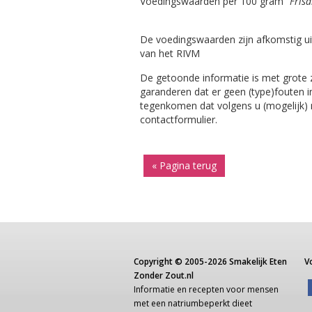
Voedingswaarden per 100 gram
"Fris
De voedingswaarden zijn afkomstig ui
van het RIVM
De getoonde informatie is met grote
garanderen dat er geen (type)fouten i
tegenkomen dat volgens u (mogelijk) ni
contactformulier.
« Pagina terug
Copyright ©
2005-2026
Smakelijk Eten
V
Zonder Zout.nl
Informatie
en recepten voor
mensen
met een
natriumbeperkt dieet