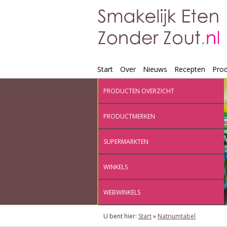
Start
Over
Nieuws
Recepten
Pro
PRODUCTEN OVERZICHT
PRODUCTMERKEN
SUPERMARKTEN
WINKELS
WEBWINKELS
U bent hier:
Start
»
Natriumtabel