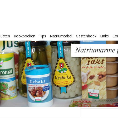
ducten
Kookboeken
Tips
Natriumtabel
Gastenboek
Links
Co