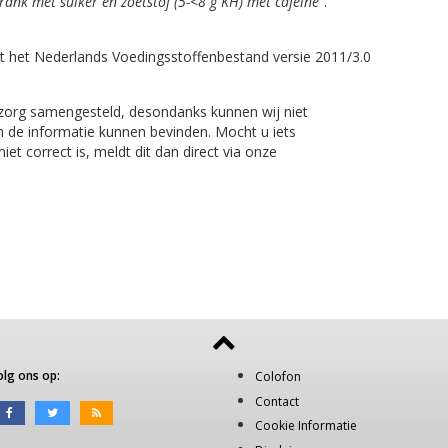
drank met suiker en zoetstof (5-<8 g KH) met cafeine"
.
t het Nederlands Voedingsstoffenbestand versie 2011/3.0
 zorg samengesteld, desondanks kunnen wij niet
n de informatie kunnen bevinden. Mocht u iets
et correct is, meldt dit dan direct via onze
olg ons op:
Colofon
Contact
Cookie Informatie