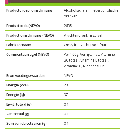
Productgroep, omschrijving
Alcoholische en niet-alcoholische
dranken
Productcode (NEVO)
2635
Product omschrijving (NEVO)
Vruchtendrank m zuivel
Fabrikantnaam
Wicky fruitzacht rood fruit
Commentaarregel (NEVO)
Per 100g. Verrijkt met: Vitamine
B6 totaal, Vitamine E totaal,
Vitamine C, Nicotinezuur.
Bron voedingswaarden
NEVO
Energie (kcal)
23
Energie (kJ)
97
Eiwit, totaal (g)
0.1
Vet, totaal (g)
0.1
Som van de vetzuren (g)
0.1