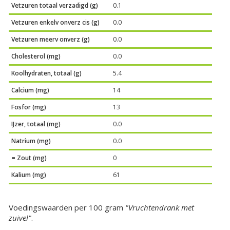
Vetzuren totaal verzadigd (g)
0.1
Vetzuren enkelv onverz cis (g)
0.0
Vetzuren meerv onverz (g)
0.0
Cholesterol (mg)
0.0
Koolhydraten, totaal (g)
5.4
Calcium (mg)
14
Fosfor (mg)
13
IJzer, totaal (mg)
0.0
Natrium (mg)
0.0
= Zout (mg)
0
Kalium (mg)
61
Voedingswaarden per 100 gram
"Vruchtendrank met
zuivel"
.